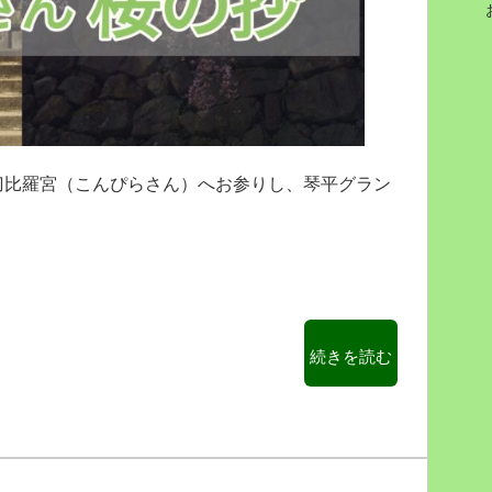
ム
大
分
に
泊
ま
っ
て
刀比羅宮（こんぴらさん）へお参りし、琴平グラン
み
。
た！
鉄
道
神
社
と
“香
続きを読む
か
川
長
県
濱
を
神
観
社
光！