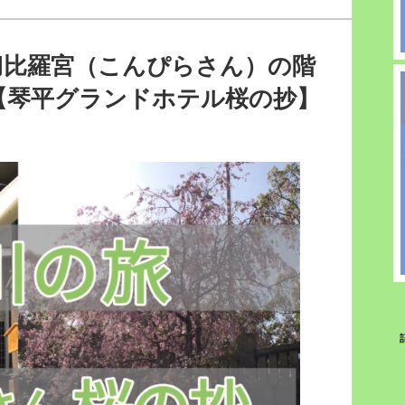
を
う
ろ
刀比羅宮（こんぴらさん）の階
う
【琴平グランドホテル桜の抄】
ろ】
駅
】
前
ホ
テ
ル
JR
九
州
ホ
テ
ル
ブ
ラ
ッ
サ