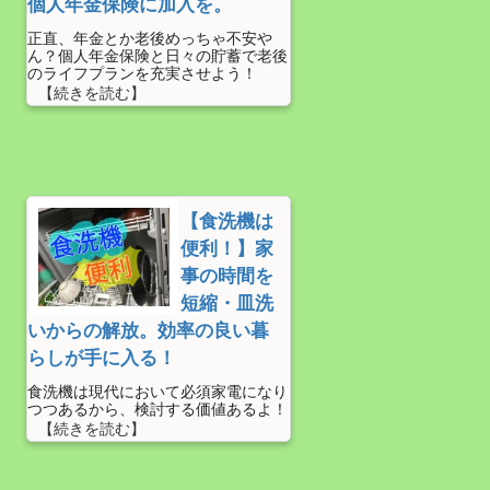
個人年金保険に加入を。
正直、年金とか老後めっちゃ不安や
ん？個人年金保険と日々の貯蓄で老後
のライフプランを充実させよう！
【食洗機は
便利！】家
事の時間を
短縮・皿洗
いからの解放。効率の良い暮
らしが手に入る！
食洗機は現代において必須家電になり
つつあるから、検討する価値あるよ！