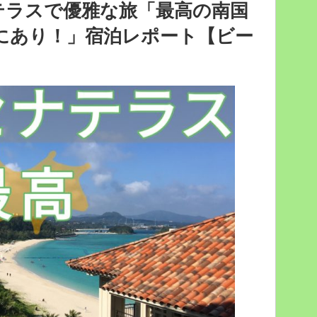
テ
テラスで優雅な旅「最高の南国
ラ
にあり！」宿泊レポート【ビー
ス
で
優
雅
な
旅
「海
を
眺
め
な
が
ら
美
味
し
く
食
事」