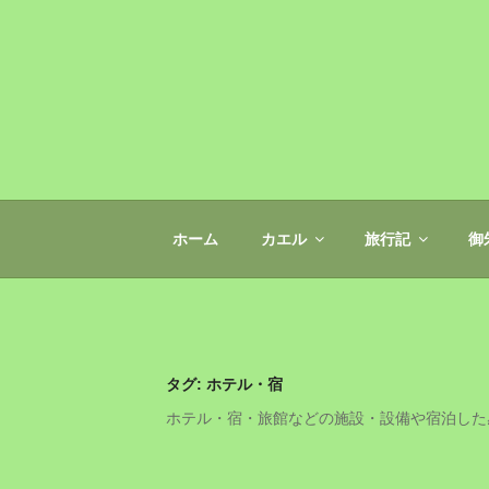
コ
ン
テ
ン
ツ
へ
みらケロ
ス
キ
ッ
ホーム
カエル
旅行記
御
プ
タグ:
ホテル・宿
ホテル・宿・旅館などの施設・設備や宿泊した