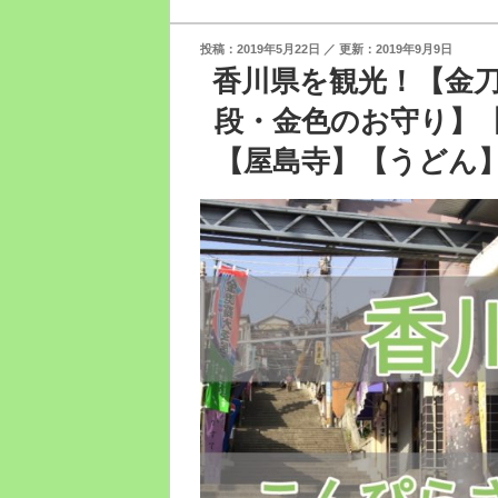
投
2019年5月22日
2019年9月9日
稿
香川県を観光！【金
日:
段・金色のお守り】
【屋島寺】【うどん