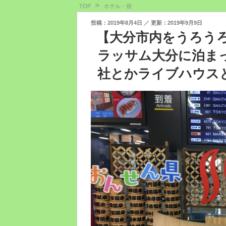
TOP
ホテル・宿
投
2019年8月4日
2019年9月9日
稿
【大分市内をうろう
日:
ラッサム大分に泊ま
社とかライブハウス