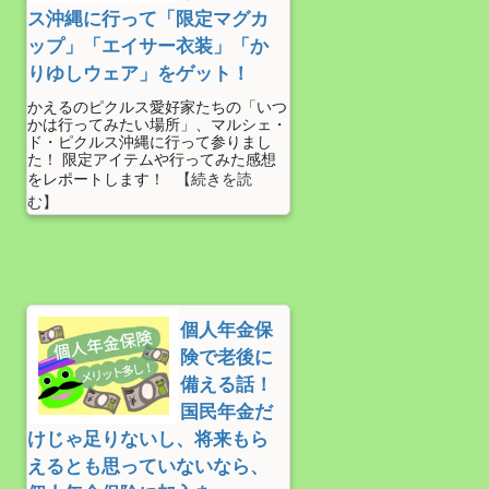
ス沖縄に行って「限定マグカ
ップ」「エイサー衣装」「か
りゆしウェア」をゲット！
かえるのピクルス愛好家たちの「いつ
かは行ってみたい場所」、マルシェ・
ド・ピクルス沖縄に行って参りまし
た！ 限定アイテムや行ってみた感想
をレポートします！
個人年金保
険で老後に
備える話！
国民年金だ
けじゃ足りないし、将来もら
えるとも思っていないなら、