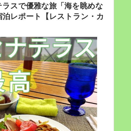
と
【金
テラスで優雅な旅「海を眺めな
か
刀
ラ
宿泊レポート【レストラン・カ
比
イ
羅
ブ
宮
ハ
（こ
ウ
ん
ス
ぴ
と
ら
か
さ
色々
ん）
巡
の
る
階
旅”
段・
の
金
色
の
お
守
り】