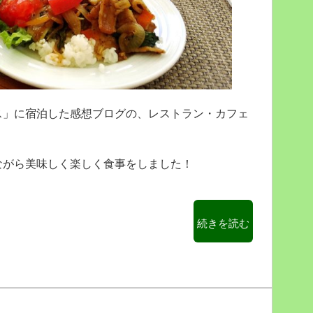
【琴
平
グ
ラ
ン
ド
ホ
テ
ス」に宿泊した感想ブログの、レストラン・カフェ
ル
桜
の
ながら美味しく楽しく食事をしました！
抄】
【屋
島
寺】
“【沖
続きを読む
【う
縄】
ど
ザ・
ん】”
ブ
の
セ
ナ