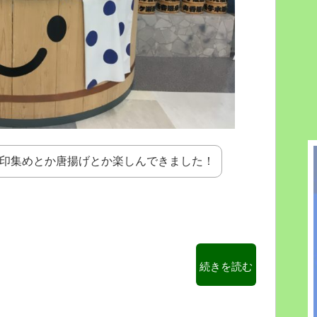
印集めとか唐揚げとか楽しんできました！
“【大
続きを読む
分
市
内