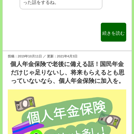
った話をするね。
“【タ
続きを読む
ク
シ
ー
投
2019年10月11日
2021年4月3日
ア
稿
個人年金保険で老後に備える話！国民年金
日:
プ
だけじゃ足りないし、将来もらえるとも思
リ
っていないなら、個人年金保険に加入を。
GO】
で
取
引
先
の
ア
ポ