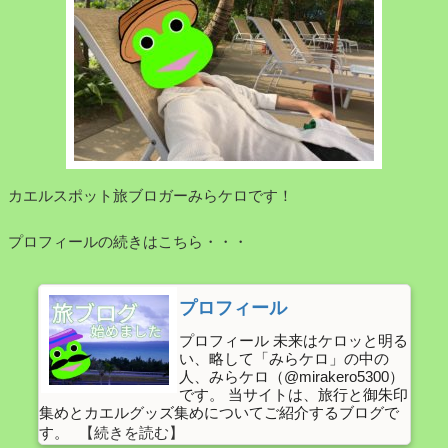
で
レ
老
ス
後
対
に
応
備
や
え
各
る
種
話！
キ
カエルスポット旅ブロガーみらケロです！
国
ャ
民
ン
プロフィールの続きはこちら・・・
年
ペ
金
ー
だ
ン・
プロフィール
け
ク
プロフィール 未来はケロッと明る
じ
ー
い、略して「みらケロ」の中の
ゃ
ポ
人、みらケロ（@mirakero5300）
足
ン
です。 当サイトは、旅行と御朱印
集めとカエルグッズ集めについてご紹介するブログで
り
で
す。
な
お