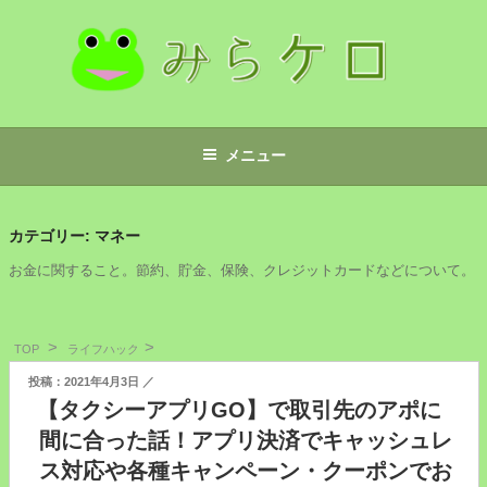
コ
ン
テ
ン
ツ
みらケロ
へ
メニュー
ス
キ
ッ
カテゴリー:
マネー
プ
お金に関すること。節約、貯金、保険、クレジットカードなどについて。
TOP
ライフハック
投
2021年4月3日
稿
【タクシーアプリGO】で取引先のアポに
日:
間に合った話！アプリ決済でキャッシュレ
ス対応や各種キャンペーン・クーポンでお