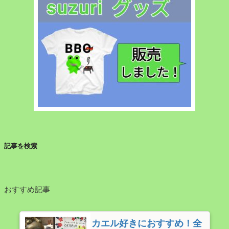
人
年
金
保
険
に
加
入
を。”
の
記事を検索
おすすめ記事
カエル好きにおすすめ！全