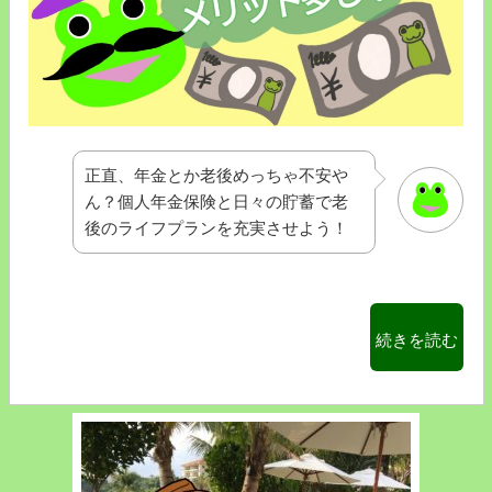
に
間
に
合
っ
た
正直、年金とか老後めっちゃ不安や
話！
ん？個人年金保険と日々の貯蓄で老
ア
後のライフプランを充実させよう！
プ
リ
決
済
“個
続きを読む
で
人
キ
年
ャ
金
ッ
保
シ
険
ュ