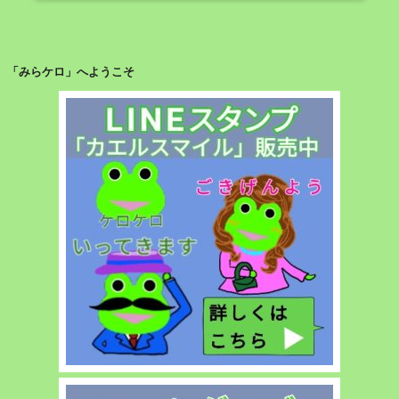
い
得
し、
＆
将
便
「みらケロ」へようこそ
来
利！”
も
の
ら
え
る
と
も
思
っ
て
い
な
い
な
ら、
個