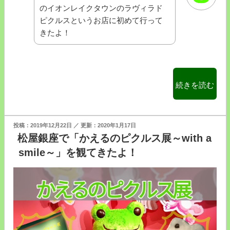
エ
のイオンレイクタウンのラヴィラド
ル
ピクルスというお店に初めて行って
関
きたよ！
係
の
素
敵
“埼
続きを読む
な
玉
場
県
所
の
投
2019年12月22日
2020年1月17日
を
イ
稿
松屋銀座で「かえるのピクルス展～with a
ご
日:
オ
smile～」を観てきたよ！
紹
ン
介”
越
の
谷
レ
イ
ク