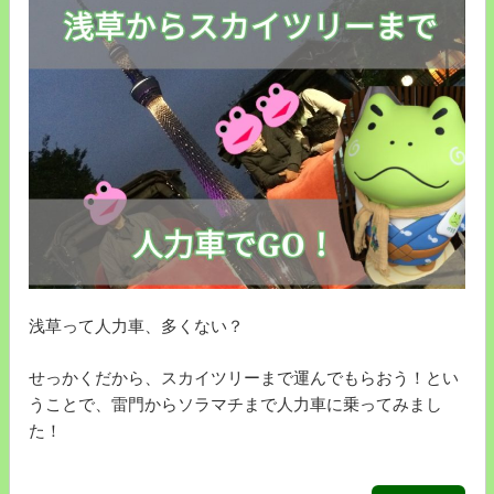
店
(新
宿
い
か
セ
ン
タ
ー)
【イ
カ
不
浅草って人力車、多くない？
漁
の
せっかくだから、スカイツリーまで運んでもらおう！とい
日
うことで、雷門からソラマチまで人力車に乗ってみまし
に
た！
イ
カ
リ