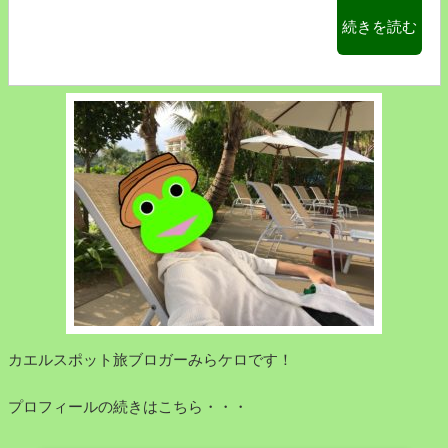
ン
“浅
続きを読む
グ
草
を
雷
食
門
べ
か
た
ら
話】
東
と
京
【イ
ス
カ
カ
の
イ
お
ツ
造
リ
り
ー
カエルスポット旅ブロガーみらケロです！
は
ま
絶
で
プロフィールの続きはこちら・・・
品
人
だ
力