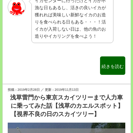
イカセンターに行ったけどイカが不
た
漁な日もあるし、活きの良いイカが
よ！”
獲れれば美味しい新鮮なイカのお造
の
りを食べられる日もある・・・！活
イカが入荷しない日は、他の魚のお
造りやイカリングを食べよう！
“イ
続きを読む
カ
セ
ン
投
2019年2月28日
2019年11月13日
タ
稿
浅草雷門から東京スカイツリーまで人力車
日:
ー
に乗ってみた話【浅草のカエルスポット】
新
【視界不良の日のスカイツリー】
宿
総
本