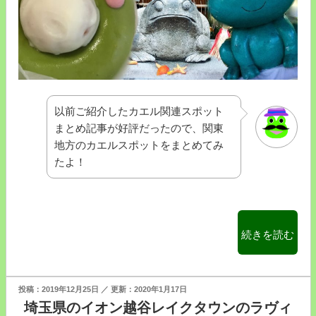
て
き
た！
お
店
で
郵
以前ご紹介したカエル関連スポット
便
まとめ記事が好評だったので、関東
は
地方のカエルスポットをまとめてみ
が
たよ！
き
を
投
函
“【関
続きを読む
す
東
る
版】
の
カ
投
2019年12月25日
2020年1月17日
が
エ
稿
埼玉県のイオン越谷レイクタウンのラヴィ
お
日: