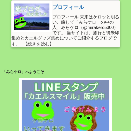
っ
車
プロフィール
た
に
話】”
プロフィール 未来はケロッと明る
乗
い、略して「みらケロ」の中の
の
っ
人、みらケロ（@mirakero5300）
て
です。 当サイトは、旅行と御朱印
集めとカエルグッズ集めについてご紹介するブログで
み
す。
た
話
【浅
草
「みらケロ」へようこそ
の
カ
エ
ル
ス
ポ
ッ
ト】
【視