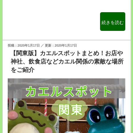
“【お
続きを読む
台
場】
ド
投
2020年1月17日
2020年1月17日
ラ
稿
【関東版】カエルスポットまとめ！お店や
日:
え
神社、飲食店などカエル関係の素敵な場所
も
をご紹介
ん
未
来
デ
パ
ー
ト
行
っ