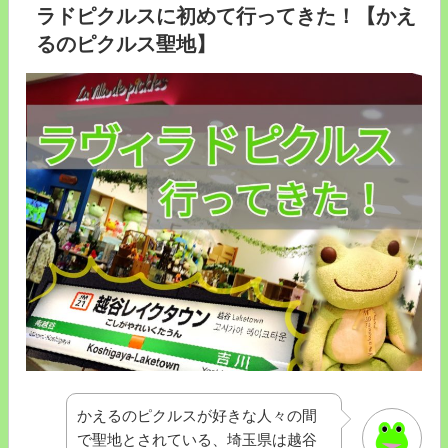
ル
ラドピクルスに初めて行ってきた！【かえ
す
ス
るのピクルス聖地】
す
ポ
め！”
ッ
の
ト
ま
と
め！
お
店
や
神
社、
飲
食
店
な
ど
かえるのピクルスが好きな人々の間
カ
で聖地とされている、埼玉県は越谷