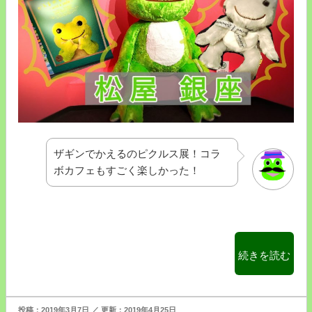
タ
ウ
ン
の
ラ
ヴ
ィ
ラ
ド
ザギンでかえるのピクルス展！コラ
ピ
ボカフェもすごく楽しかった！
ク
ル
ス
に
初
め
“松
続きを読む
て
屋
行
銀
っ
座
投
2019年3月7日
2019年4月25日