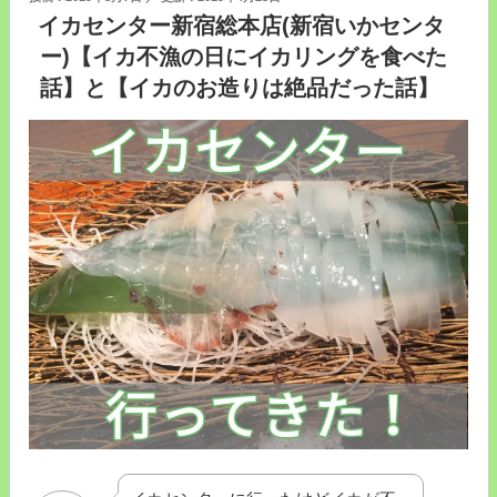
て
で
稿
イカセンター新宿総本店(新宿いかセンタ
日:
き
「か
ー)【イカ不漁の日にイカリングを食べた
た！
え
話】と【イカのお造りは絶品だった話】
【か
る
え
の
る
ピ
の
ク
ピ
ル
ク
ス
ル
展
ス
～
聖
with
地】”
a
の
smile
～」
を
観
て
き