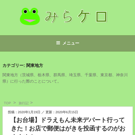
コ
ン
テ
ン
ツ
みらケロ
へ
メニュー
ス
キ
ッ
カテゴリー:
関東地方
プ
関東地方（茨城県、栃木県、群馬県、埼玉県、千葉県、東京都、神奈川
県）に行った際のことについて。
TOP
旅行記
投
2020年1月19日
2020年6月15日
稿
【お台場】ドラえもん未来デパート行って
日:
きた！お店で郵便はがきを投函するのがお