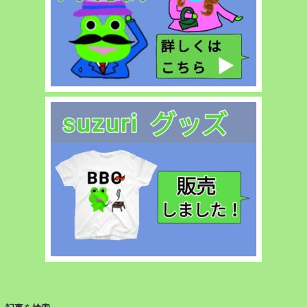
界
不
良
の
日
の
ス
カ
イ
ツ
リ
ー】”
の