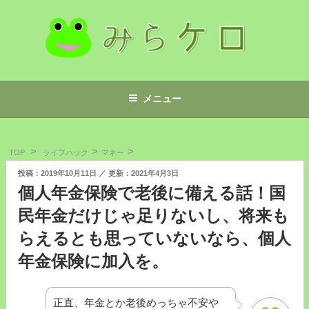
コ
ン
テ
ン
ツ
みらケロ
へ
メニュー
ス
キ
ッ
TOP
ライフハック
マネー
プ
投
2019年10月11日
2021年4月3日
稿
個人年金保険で老後に備える話！国
日:
民年金だけじゃ足りないし、将来も
らえるとも思っていないなら、個人
年金保険に加入を。
正直、年金とか老後めっちゃ不安や