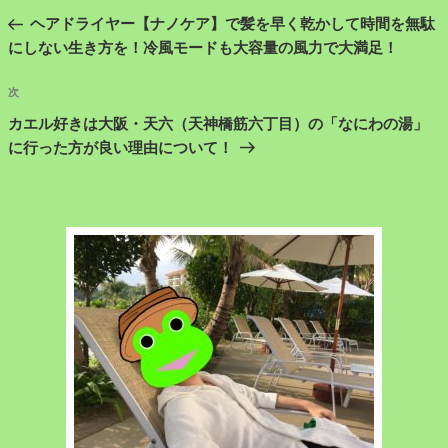
稿
の
ヘアドライヤー【ナノケア】で髪を早く乾かして時間を無駄
ナ
投
にしない生き方を！冷風モードも大容量の風力で大満足！
ビ
稿
ゲ
次
次
の
ー
カエル好きは大阪・天六（天神橋筋六丁目）の「なにわの湯」
投
に行った方が良い理由について！
シ
稿
ョ
ン