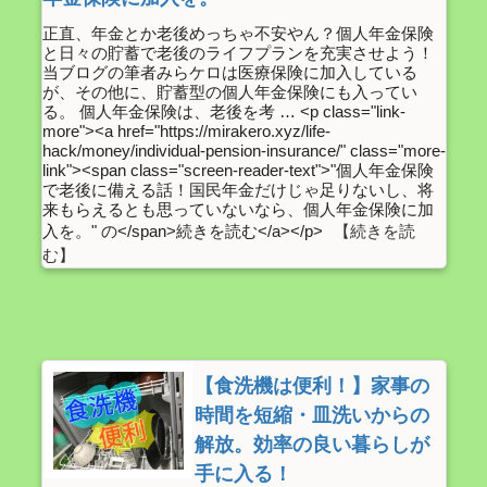
正直、年金とか老後めっちゃ不安やん？個人年金保険
と日々の貯蓄で老後のライフプランを充実させよう！
当ブログの筆者みらケロは医療保険に加入している
が、その他に、貯蓄型の個人年金保険にも入ってい
る。 個人年金保険は、老後を考 … <p class="link-
more"><a href="https://mirakero.xyz/life-
hack/money/individual-pension-insurance/" class="more-
link"><span class="screen-reader-text">"個人年金保険
で老後に備える話！国民年金だけじゃ足りないし、将
来もらえるとも思っていないなら、個人年金保険に加
入を。" の</span>続きを読む</a></p>
【食洗機は便利！】家事の
時間を短縮・皿洗いからの
解放。効率の良い暮らしが
手に入る！