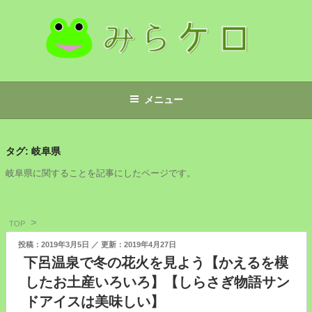
コ
ン
テ
ン
ツ
みらケロ
へ
メニュー
ス
キ
ッ
タグ:
岐阜県
プ
岐阜県に関することを記事にしたページです。
TOP
投
2019年3月5日
2019年4月27日
稿
下呂温泉で冬の花火を見よう【かえるを模
日:
したお土産いろいろ】【しらさぎ物語サン
ドアイスは美味しい】