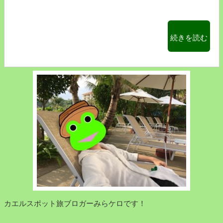
“下
続きを読む
呂
温
泉
で
冬
の
花
火
を
見
よ
う
【か
カエルスポット旅ブロガーみらケロです！
え
る