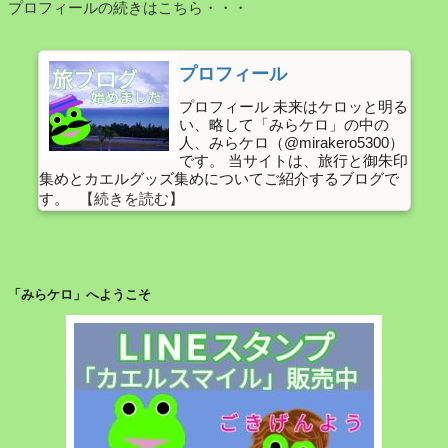
プロフィールの続きはこちら・・・
を
模
し
プロフィール
た
プロフィール 未来はケロッと明る
お
い、略して「みらケロ」の中の
土
人、みらケロ（@mirakero5300）
産
です。 当サイトは、旅行と御朱印
集めとカエルグッズ集めについてご紹介するブログで
い
す。
ろ
い
ろ】
【し
「みらケロ」へようこそ
ら
さ
ぎ
物
語
サ
ン