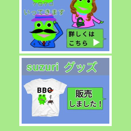
ド
ア
イ
ス
は
美
味
し
い】”
の