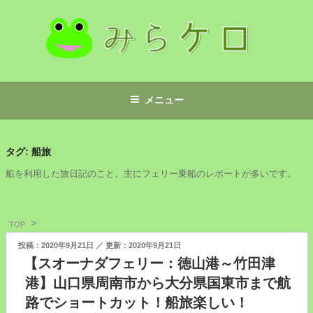
コ
ン
テ
ン
ツ
みらケロ
へ
メニュー
ス
キ
ッ
タグ:
船旅
プ
船を利用した旅日記のこと。主にフェリー乗船のレポートが多いです。
TOP
投
2020年9月21日
2020年9月21日
稿
【スオーナダフェリー：徳山港～竹田津
日:
港】山口県周南市から大分県国東市まで航
路でショートカット！船旅楽しい！