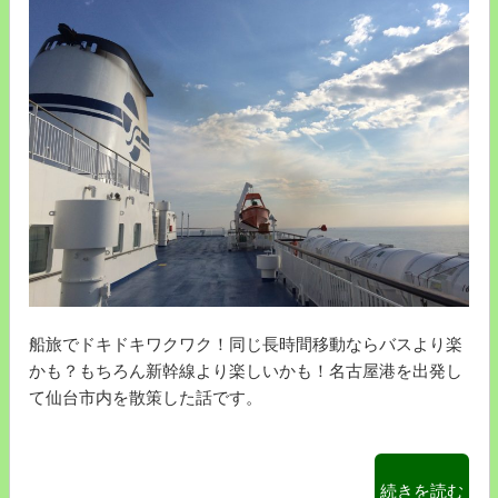
で
媛
シ
県
ョ
八
ー
幡
ト
浜
カ
～
ッ
大
ト！
分
船
県
旅
別
楽
府
し
を
い！”
車
船旅でドキドキワクワク！同じ長時間移動ならバスより楽
の
で
かも？もちろん新幹線より楽しいかも！名古屋港を出発し
移
て仙台市内を散策した話です。
動！
片
道
3
“【太
続きを読む