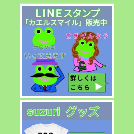
間
に
別
府
に
着
く
便
に
乗
っ
て
み
た！”
の