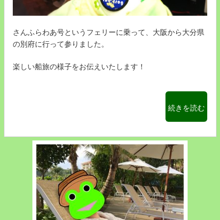
み
発
た】
編
豪
さんふらわあ号というフェリーに乗って、大阪から大分県
～”
華
の別府に行って参りました。
の
客
船
楽しい船旅の様子をお伝えいたします！
の
旅
気
分
“【さ
続きを読む
で
ん
快
ふ
適！
ら
日
わ
の
あ
出
号：
や
大
フ
阪
ェ
南