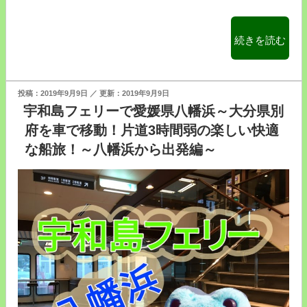
“【ス
続きを読む
オ
ー
ナ
投
2019年9月9日
2019年9月9日
ダ
稿
宇和島フェリーで愛媛県八幡浜～大分県別
日:
フ
府を車で移動！片道3時間弱の楽しい快適
ェ
な船旅！～八幡浜から出発編～
リ
ー：
徳
山
港
～
竹
田
津
港】