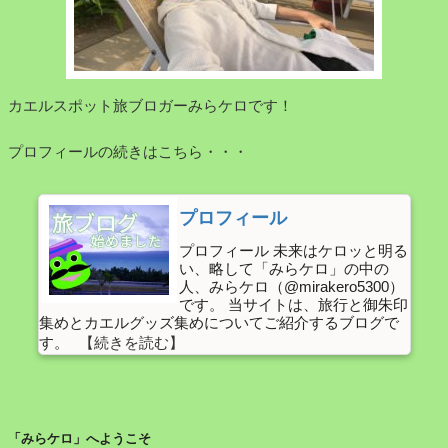
リ
港
ー
～
す
別
れ
府
カエルスポット旅ブロガーみらケロです！
違
港】
い
フ
プロフィールの続きはこちら・・・
な
ェ
ど
リ
見
ー
プロフィール
所
で
満
プロフィール 未来はケロッと明る
快
い、略して「みらケロ」の中の
載！”
適
人、みらケロ（@mirakero5300）
の
な
です。 当サイトは、旅行と御朱印
集めとカエルグッズ集めについてご紹介するブログで
船
す。
旅！
寝
て
い
「みらケロ」へようこそ
る