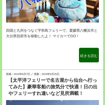
山
口
県
周
南
四国と九州をつなぐ宇和島フェリーで、愛媛県八幡浜市と
市
大分県別府市を移動したよ！ マイカーでGO！
か
ら
大
分
“宇
続きを読む
県
和
国
島
東
フ
投
2019年8月7日
2019年9月25日
市
ェ
稿
【太平洋フェリーで名古屋から仙台へ行っ
ま
日:
リ
てみた】豪華客船の旅気分で快適！日の出
で
ー
やフェリーすれ違いなど見所満載！
航
で
路
愛