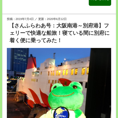
時
平
間
洋
弱
フ
投
2019年7月4日
2020年6月12日
の
ェ
稿
【さんふらわあ号：大阪南港～別府港】フ
楽
日:
リ
ェリーで快適な船旅！寝ている間に別府に
し
ー
着く便に乗ってみた！
い
で
快
名
適
古
な
屋
船
か
旅！
ら
～
仙
八
台
幡
へ
浜
行
か
っ
ら
て
出