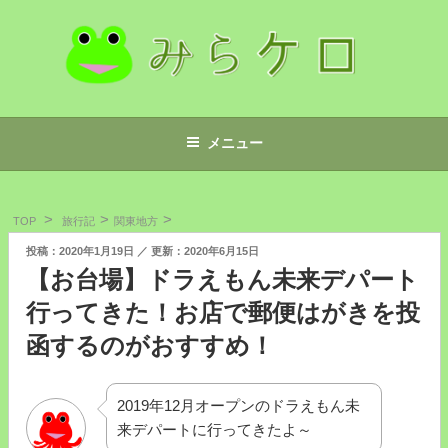
コ
ン
テ
ン
ツ
みらケロ
へ
メニュー
ス
キ
ッ
TOP
旅行記
関東地方
プ
投
2020年1月19日
2020年6月15日
稿
【お台場】ドラえもん未来デパート
日:
行ってきた！お店で郵便はがきを投
函するのがおすすめ！
2019年12月オープンのドラえもん未
来デパートに行ってきたよ～