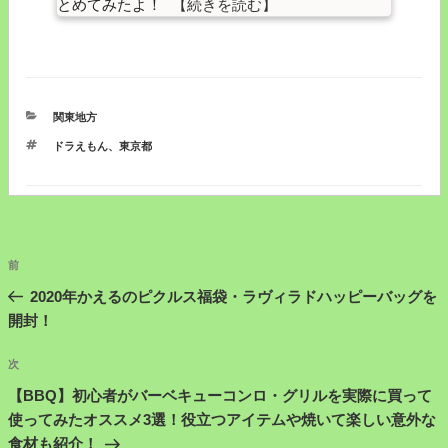
とめてみたよ！
カ
関東地方
テ
タ
ドラえもん
、
東京都
ゴ
グ
リ
ー
投
前
前
稿
の
2020年かえるのピクルス福袋・ラヴィラドハッピーバッグを
ナ
投
開封！
ビ
稿
ゲ
次
次
の
ー
【BBQ】初心者がバーベキューコンロ・グリルを実際に買って
投
使ってみたオススメ3選！役立つアイテムや焼いて楽しい意外な
シ
稿
食材も紹介！